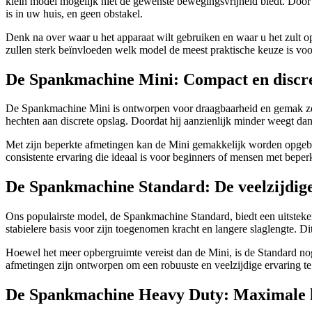
klein model mogelijk niet de gewenste bewegingsvrijheid biedt. Doo
is in uw huis, en geen obstakel.
Denk na over waar u het apparaat wilt gebruiken en waar u het zult 
zullen sterk beïnvloeden welk model de meest praktische keuze is voor
De Spankmachine Mini: Compact en discr
De Spankmachine Mini is ontworpen voor draagbaarheid en gemak zonde
hechten aan discrete opslag. Doordat hij aanzienlijk minder weegt dan 
Met zijn beperkte afmetingen kan de Mini gemakkelijk worden opgeborg
consistente ervaring die ideaal is voor beginners of mensen met beper
De Spankmachine Standard: De veelzijdige
Ons populairste model, de Spankmachine Standard, biedt een uitstekend
stabielere basis voor zijn toegenomen kracht en langere slaglengte. D
Hoewel het meer opbergruimte vereist dan de Mini, is de Standard no
afmetingen zijn ontworpen om een robuuste en veelzijdige ervaring te 
De Spankmachine Heavy Duty: Maximale k