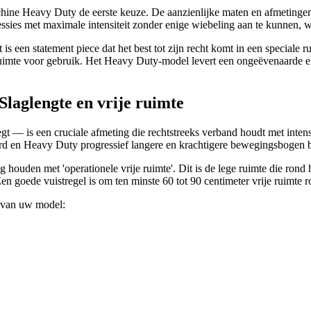
machine Heavy Duty de eerste keuze. De aanzienlijke maten en afmetingen 
sies met maximale intensiteit zonder enige wiebeling aan te kunnen, wa
 is een statement piece dat het best tot zijn recht komt in een speciale
uimte voor gebruik. Het Heavy Duty-model levert een ongeëvenaarde erv
 Slaglengte en vrije ruimte
t — is een cruciale afmeting die rechtstreeks verband houdt met intens
ndard en Heavy Duty progressief langere en krachtigere bewegingsbogen 
houden met 'operationele vrije ruimte'. Dit is de lege ruimte die rond 
en goede vuistregel is om ten minste 60 tot 90 centimeter vrije ruimte 
n van uw model: