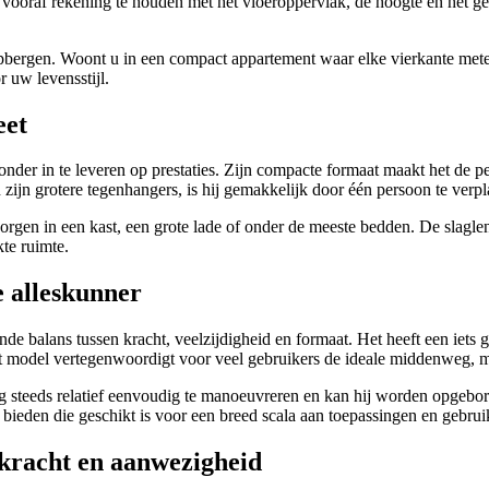
r vooraf rekening te houden met het vloeroppervlak, de hoogte en het 
opbergen. Woont u in een compact appartement waar elke vierkante mete
 uw levensstijl.
eet
r in te leveren op prestaties. Zijn compacte formaat maakt het de per
zijn grotere tegenhangers, is hij gemakkelijk door één persoon te verpla
en in een kast, een grote lade of onder de meeste bedden. De slaglengt
kte ruimte.
 alleskunner
e balans tussen kracht, veelzijdigheid en formaat. Het heeft een iets 
it model vertegenwoordigt voor veel gebruikers de ideale middenweg, me
g steeds relatief eenvoudig te manoeuvreren en kan hij worden opgebor
bieden die geschikt is voor een breed scala aan toepassingen en gebrui
racht en aanwezigheid