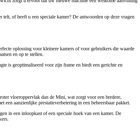
gewicht zorgt u ervoor dat uw nieuwe machine een welkome aanvulling
r telt, of heeft u een speciale kamer? De antwoorden op deze vragen
fecte oplossing voor kleinere kamers of voor gebruikers die waarde
atsen en op te stellen.
e is geoptimaliseerd voor zijn frame en biedt een gerichte en
groter vloeroppervlak dan de Mini, wat zorgt voor een bredere,
t een aanzienlijke prestatieverbetering in een beheersbaar pakket.
gen in een inloopkast of een speciale hoek van een kamer. De
kers.