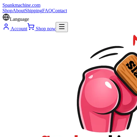
Spank
machine
.com
Shop
About
Shipping
FAQ
Contact
Language
Account
Shop now