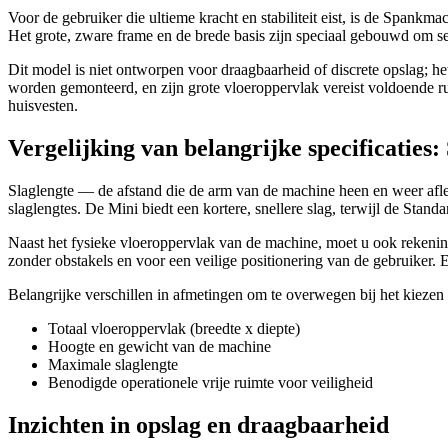
Voor de gebruiker die ultieme kracht en stabiliteit eist, is de Spank
Het grote, zware frame en de brede basis zijn speciaal gebouwd om ses
Dit model is niet ontworpen voor draagbaarheid of discrete opslag; het
worden gemonteerd, en zijn grote vloeroppervlak vereist voldoende r
huisvesten.
Vergelijking van belangrijke specificaties:
Slaglengte — de afstand die de arm van de machine heen en weer afleg
slaglengtes. De Mini biedt een kortere, snellere slag, terwijl de Sta
Naast het fysieke vloeroppervlak van de machine, moet u ook rekening 
zonder obstakels en voor een veilige positionering van de gebruiker. E
Belangrijke verschillen in afmetingen om te overwegen bij het kieze
Totaal vloeroppervlak (breedte x diepte)
Hoogte en gewicht van de machine
Maximale slaglengte
Benodigde operationele vrije ruimte voor veiligheid
Inzichten in opslag en draagbaarheid