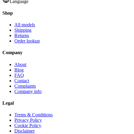
Language
Shop
All models
Shipping
Returns
Order lookup
Company
About
Blog
FAQ
Contact
Complaints
Company info
Legal
Terms & Conditions
Privacy Policy
Cookie Policy
Disclaimer