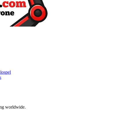
lospel
s
ing worldwide.