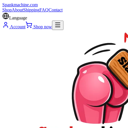
Spank
machine
.com
Shop
About
Shipping
FAQ
Contact
Language
Account
Shop now