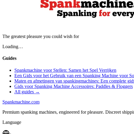
The greatest pleasure you could wish for
Loading…
Guides
Spankmachine voor Stellen: Samen het Spel Verrijken
Een Gids voor het Gebruik van een Spanking Machine voor So
Maten en afmetingen van spankingmachines: Een complete gid
Gids voor Spanking Machine Accessoires: Paddles & Floggers
All guides →
Spank
machine
.com
Premium spanking machines, engineered for pleasure. Discreet shipp
Language