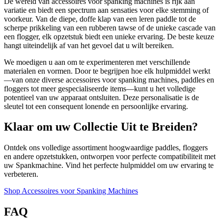
De wereld van accessoires voor spanking machines is rijk aan
variatie en biedt een spectrum aan sensaties voor elke stemming of
voorkeur. Van de diepe, doffe klap van een leren paddle tot de
scherpe prikkeling van een rubberen tawse of de unieke cascade van
een flogger, elk opzetstuk biedt een unieke ervaring. De beste keuze
hangt uiteindelijk af van het gevoel dat u wilt bereiken.
We moedigen u aan om te experimenteren met verschillende
materialen en vormen. Door te begrijpen hoe elk hulpmiddel werkt
—van onze diverse accessoires voor spanking machines, paddles en
floggers tot meer gespecialiseerde items—kunt u het volledige
potentieel van uw apparaat ontsluiten. Deze personalisatie is de
sleutel tot een consequent lonende en persoonlijke ervaring.
Klaar om uw Collectie Uit te Breiden?
Ontdek ons volledige assortiment hoogwaardige paddles, floggers
en andere opzetstukken, ontworpen voor perfecte compatibiliteit met
uw Spankmachine. Vind het perfecte hulpmiddel om uw ervaring te
verbeteren.
Shop Accessoires voor Spanking Machines
FAQ