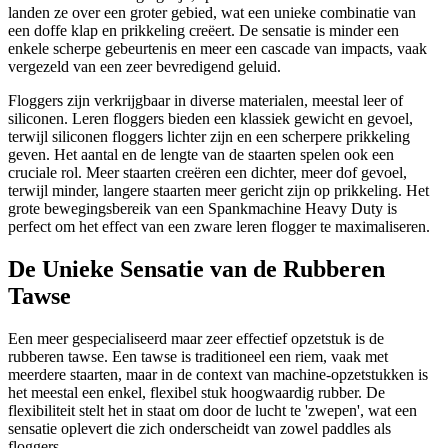
landen ze over een groter gebied, wat een unieke combinatie van
een doffe klap en prikkeling creëert. De sensatie is minder een
enkele scherpe gebeurtenis en meer een cascade van impacts, vaak
vergezeld van een zeer bevredigend geluid.
Floggers zijn verkrijgbaar in diverse materialen, meestal leer of
siliconen. Leren floggers bieden een klassiek gewicht en gevoel,
terwijl siliconen floggers lichter zijn en een scherpere prikkeling
geven. Het aantal en de lengte van de staarten spelen ook een
cruciale rol. Meer staarten creëren een dichter, meer dof gevoel,
terwijl minder, langere staarten meer gericht zijn op prikkeling. Het
grote bewegingsbereik van een Spankmachine Heavy Duty is
perfect om het effect van een zware leren flogger te maximaliseren.
De Unieke Sensatie van de Rubberen
Tawse
Een meer gespecialiseerd maar zeer effectief opzetstuk is de
rubberen tawse. Een tawse is traditioneel een riem, vaak met
meerdere staarten, maar in de context van machine-opzetstukken is
het meestal een enkel, flexibel stuk hoogwaardig rubber. De
flexibiliteit stelt het in staat om door de lucht te 'zwepen', wat een
sensatie oplevert die zich onderscheidt van zowel paddles als
floggers.