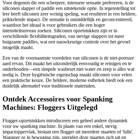
Voor degenen die een scherpere, intensere sensatie prefereren, is de
siliconen slapper of paddle een uitstekende optie. In tegenstelling tot
leer heeft siliconen zeer weinig speling, wat resulteert in een heldere,
prikkelende impact. De sensatie is onmiddellijk en geconcentreerd,
waardoor het ideaal is voor gebruikers die een hoger
intensiteitsniveau zoeken. Siliconen opzetstukken zijn er in
verschillende flexibiliteitsgraden, van stevige slappers tot meer
buigzame paddles, wat een nauwkeurige controle over het gevoel
mogelijk maakt.
Een van de voornaamste voordelen van siliconen is de niet-poreuze
aard ervan. Dit maakt het uitzonderlijk eenvoudig te reinigen en te
onderhouden—een simpele wasbeurt met water en zeep is alles wat
nodig is. Deze hygiënische eigenschap maakt siliconen voor velen
een praktische keuze. De heldere, moderne esthetiek biedt ook een
duidelijk alternatief voor traditionele materialen.
Ontdek Accessoires voor Spanking
Machines: Floggers Uitgelegd
Flogger-opzetstukken introduceren een geheel andere dynamiek
voor uw spanking machine. In plaats van een enkel, stevig
impactoppervlak, bestaat een flogger uit meerdere staarten of 'falls'.
Wanneer ze in beweging zijn, spreiden deze staarten zich uit en