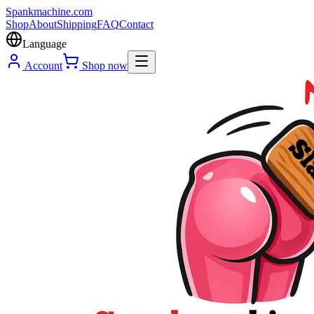
Spank
machine
.com
Shop
About
Shipping
FAQ
Contact
Language
Account
Shop now