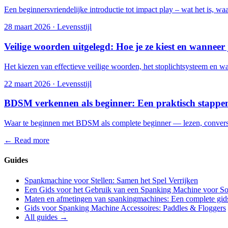
Een beginnersvriendelijke introductie tot impact play – wat het is, w
28 maart 2026
·
Levensstijl
Veilige woorden uitgelegd: Hoe je ze kiest en wanneer 
Het kiezen van effectieve veilige woorden, het stoplichtsysteem en 
22 maart 2026
·
Levensstijl
BDSM verkennen als beginner: Een praktisch stappe
Waar te beginnen met BDSM als complete beginner — lezen, conversatie
←
Read more
Guides
Spankmachine voor Stellen: Samen het Spel Verrijken
Een Gids voor het Gebruik van een Spanking Machine voor So
Maten en afmetingen van spankingmachines: Een complete gid
Gids voor Spanking Machine Accessoires: Paddles & Floggers
All guides →