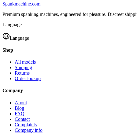
Spank
machine
.com
Premium spanking machines, engineered for pleasure. Discreet shipp
Language
Language
Shop
All models
Shipping
Returns
Order lookup
Company
About
Blog
FAQ
Contact
Complaints
Company info