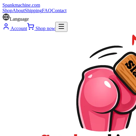
Spank
machine
.com
Shop
About
Shipping
FAQ
Contact
Language
Account
Shop now