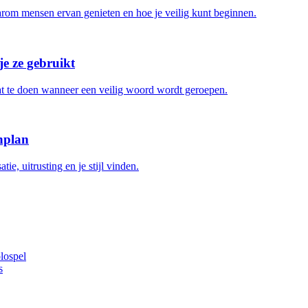
aarom mensen ervan genieten en hoe je veilig kunt beginnen.
je ze gebruikt
wat te doen wanneer een veilig woord wordt geroepen.
nplan
, uitrusting en je stijl vinden.
lospel
s