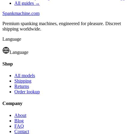
All guides →
Spank
machine
.com
Premium spanking machines, engineered for pleasure. Discreet
shipping worldwide.
Language
Language
Shop
All models
Shipping
Returns
Order lookup
Company
About
Blog
FAQ
Contact