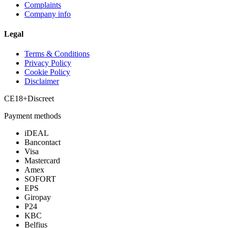
Complaints
Company info
Legal
Terms & Conditions
Privacy Policy
Cookie Policy
Disclaimer
CE
18+
Discreet
Payment methods
iDEAL
Bancontact
Visa
Mastercard
Amex
SOFORT
EPS
Giropay
P24
KBC
Belfius