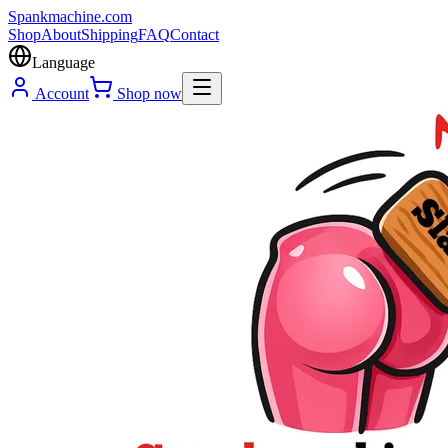
Spank
machine
.com
Shop
About
Shipping
FAQ
Contact
Language
Account
Shop now