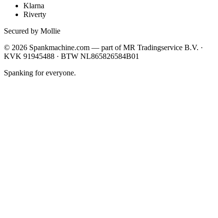
Klarna
Riverty
Secured by Mollie
©
2026
Spankmachine.com —
part of
MR Tradingservice B.V. ·
KVK 91945488 · BTW NL865826584B01
Spanking for everyone.